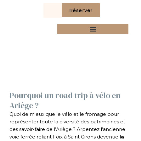
Aller
Réserver
au
contenu
LA TABLE DE ST PAUL
NOTRE DÉMARCHE
Pourquoi un road trip à vélo en
Ariège ?
Quoi de mieux que le vélo et le fromage pour
représenter toute la diversité des patrimoines et
des savoir-faire de l’Ariège ? Arpentez l’ancienne
voie ferrée reliant Foix à Saint Girons devenue
la