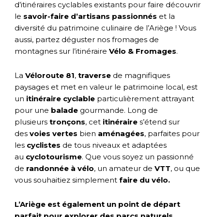
d’itinéraires cyclables existants pour faire découvrir
le
savoir-faire d’artisans passionnés
et la
diversité du patrimoine culinaire de l’Ariège ! Vous
aussi, partez déguster nos fromages de
montagnes sur l’itinéraire
Vélo & Fromages
.
La
Véloroute
81
,
traverse
de magnifiques
paysages et met en valeur le patrimoine local, est
un
itinéraire cyclable
particulièrement attrayant
pour une
balade
gourmande. Long de
plusieurs
tronçons
, cet
itinéraire
s’étend sur
des
voies vertes
bien
aménagées
, parfaites pour
les
cyclistes
de tous niveaux et adaptées
au
cyclotourisme
. Que vous soyez un passionné
de
randonnée à vélo
, un amateur de
VTT
, ou que
vous souhaitiez simplement
faire du vélo.
L’Ariège est également un point de départ
parfait pour explorer des parcs naturels