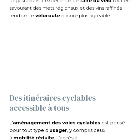
dégustations. L’expérience de
faire du vélo
tout en
savourant des mets régionaux et des vins raffinés
rend cette
véloroute
encore plus agréable.
Des itinéraires cyclables
accessible à tous
L’
aménagement des voies
cyclables
est pensé
pour tout type d’
usager
, y compris ceux
à
mobilité réduite
. L’accès à