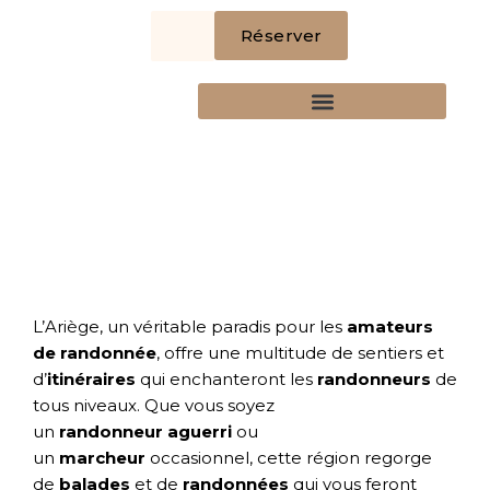
Aller
Réserver
au
contenu
LA TABLE DE ST PAUL
NOTRE DÉMARCHE
L’Ariège, un véritable paradis pour les
amateurs
de randonnée
, offre une multitude de sentiers et
d’
itinéraires
qui enchanteront les
randonneurs
de
tous niveaux. Que vous soyez
un
randonneur
aguerri
ou
un
marcheur
occasionnel, cette région regorge
de
balades
et de
randonnées
qui vous feront