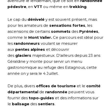
aventure le lendemain, que ce soit en
randonnée
pédestre
, en
VTT
ou même en
trekking
.
Le cap du
dénivelé
y est souvent présent, mais
pour les amateurs de
sensations fortes
, les
ascensions de certains
sommets
des
Pyrénées
,
comme le
Mont Valier.
Ce parcours est idéal pour
les
randonneurs
voulant se mesurer
aux
pentes
alpines
et découvrir
des
glaciers
majestueux. D’ailleurs depuis 23 ans
Géraldine y monte pour servir un menu
gastronomique au refuge des Estagnous, cette
année on y sera le 4 Juillet.
De plus, divers
offices de tourisme
et le
comité
départemental
de
randonnée
peuvent vous
fournir des
topo-guides
et des informations sur
le
balisage
des
sentiers
.